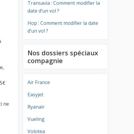
Transavia : Comment modifier la
date d’un vol ?
Hop : Comment modifier la date
d’un vol ?
s
.
Nos dossiers spéciaux
compagnie
e,
Air France
15€
Easyjet
i ne
Ryanair
Vueling
Volotea